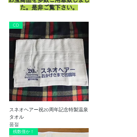
た。是非ご覧下さい。
CD
スネオヘアー祝20周年記念特製温泉
タオル
품절
残数僅か！