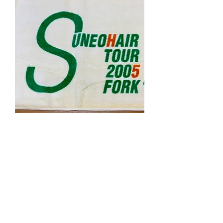
SUNEOHAIR TOUR 2005 FORK "ま
んざらでもない"タオル
일반가
할인가
JP¥2,000
JP¥1,000
売店玄関へ戻る
Sound, Songs & CD