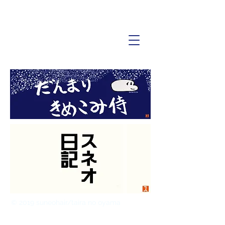
© 2019 suneohair/taira no oyama