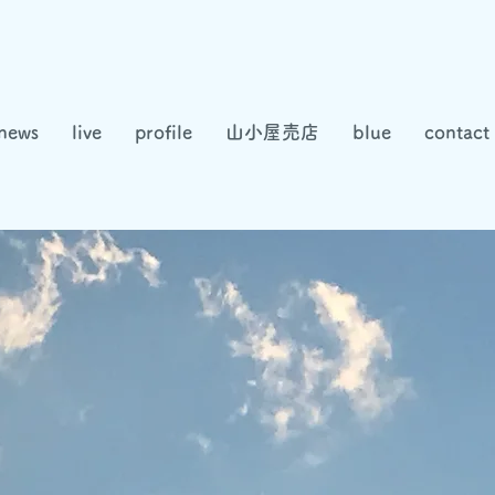
news
live
profile
山小屋売店
blue
contact